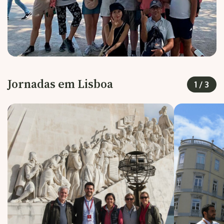
Jornadas em Lisboa
1
/
3