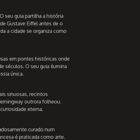
seu guia partilha a história
e Gustave Eiffel antes de o
oda a cidade se organiza como
ausas em pontes históricas onde
e séculos. O seu guia ilumina
ssia única.
ais sinuosas, recintos
e Hemingway outrora folheou.
 curiosidade eterna.
idadosamente curado num
ncesa é praticada como arte.