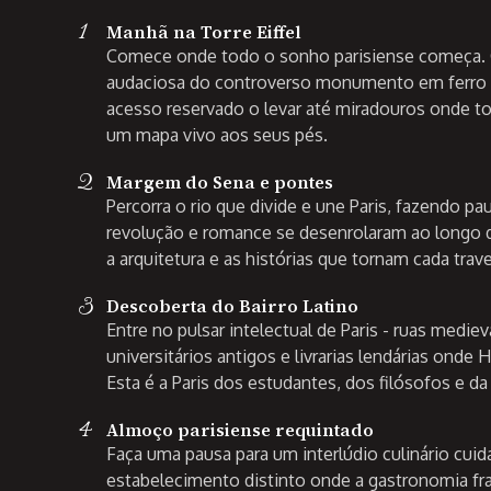
1
Manhã na Torre Eiffel
Comece onde todo o sonho parisiense começa. O 
audaciosa do controverso monumento em ferro d
acesso reservado o levar até miradouros onde t
um mapa vivo aos seus pés.
2
Margem do Sena e pontes
Percorra o rio que divide e une Paris, fazendo p
revolução e romance se desenrolaram ao longo d
a arquitetura e as histórias que tornam cada trave
3
Descoberta do Bairro Latino
Entre no pulsar intelectual de Paris - ruas mediev
universitários antigos e livrarias lendárias ond
Esta é a Paris dos estudantes, dos filósofos e da
4
Almoço parisiense requintado
Faça uma pausa para um interlúdio culinário cu
estabelecimento distinto onde a gastronomia fra