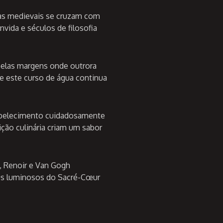
ruas medievais se cruzam com
vida e séculos de filosofia
pelas margens onde outrora
e este curso de água continua
abelecimento cuidadosamente
ição culinária criam um sabor
o, Renoir e Van Gogh
us luminosos do Sacré-Cœur