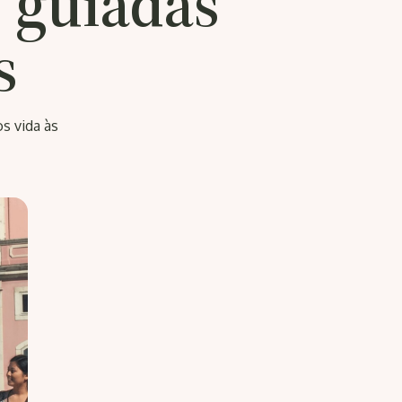
s guiadas
s
s vida às