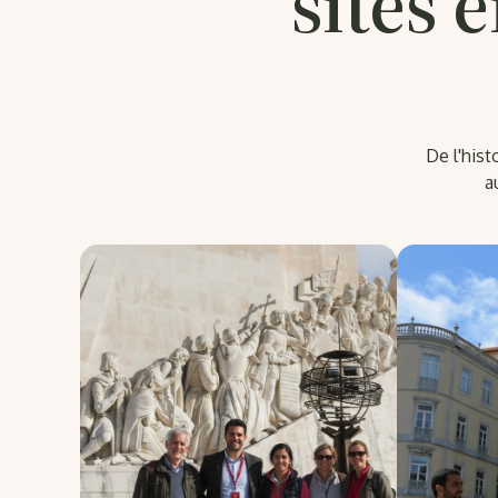
sites 
De l'his
a