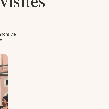
visites
nnons vie
e.