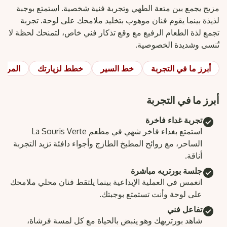
مزيج يجمع بين متعة الطهي وتجربة فنية شخصية. استمتع بوجبة
لذيذة بينما يقوم فنان موهوب بتخليد ملامحك على لوحة. تجربة
تجمع لذة الطعام الرفيع مع وقع تذكار فني خاص، لتمنحك لحظة لا
تُنسى وشديدة الخصوصية.
أبرز ما في التجربة
خط السير
خطط لزيارتك
المراج
أبرز ما في التجربة
تجربة غداء فاخرة
استمتع بغداء فاخر شهي في مطعم La Souris Verte
الساحر، مع روائح المطبخ الطازج وأجواء دافئة تزيد التجربة
أناقة.
جلسة بورتريه مباشرة
انغمس في العملية الإبداعية بينما يلتقط فنان محلي ملامحك
على لوحة وأنت تستمتع بوجبتك.
تفاعل فني
شاهد بورتريهك وهو ينبض بالحياة مع كل لمسة فرشاة،