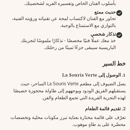
بأسلوب الفنان الخاص وتفسيره الفريد لشخصيتك.
حديث ممتع
تحاور مع الفنان لاكتساب لمحة عن تقنياته ورؤيته الفنية،
بالتوازي مع الاستمتاع بالوجبة.
تذكار شخصي
خذ معك عملًا فنيًا مخصصًا - تذكارًا ملموسًا لتجربتك
الباريسية سيبقى جزءًا ثمينًا من رحلتك.
خط السير
1. الوصول إلى La Souris Verte
يصل الضيوف إلى مطعم La Souris Verte الساحر، حيث
يستقبلهم الفريق الودود ويوجههم إلى طاولة محجوزة خصيصًا
لهذه التجربة الفريدة التي تجمع الطعام والفن.
2. تقديم قائمة الطعام
تعرّف على قائمة مختارة بعناية تبرز مكونات محلية وتخصصات
محضّرة على يد طاهٍ موهوب.