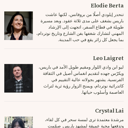
Elodie Berta
تنحدر إيلودي أصلًا من بروفانس، لكنها عاشت
باريس بشغف على مدى ثلاثة عقود. وبعد مسيرة
طويلة في قطاع السفر، اتجهت إلى الإرشاد
المهني لتشارك شغفها بفن الشارع وتاريخ نوتردام،
بما يجعل كل زائر يقع في حب المدينة.
Leo Laigret
ليو ابن وادي اللوار ومقيم طويل الأمد في باريس،
ويكرّس جهده لتقديم انغماس أصيل في الثقافة
الفرنسية. يشتهر بجولاته عالية التقييم في
كاتدرائية نوتردام، ويمنح الزوار رؤية ثرية لتراث
العاصمة وأسلوب حياتها.
Crystal Lai
مرشدة معتمدة ترى لمسة سحر في كل لقاء،
وتدفعها محبة عميقة لمشهد باريس. صمّمت