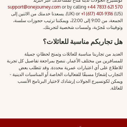
كونسيرج الجولات لدينا متاح لمساعدتك عبر البريد
support@onejourney.com
or by calling
+44 7833 621 570
+1 (617) 401-9316
(UK) or
(US). يسعدنا خدمتك من الاثنين إلى
الجمعة، من 9:00 إلى 22:00، ويمكننا ترتيب حجوزات سلسة،
وتوقيتات مُجرّبة، ولمسات شخصية لتجربتك.
هل تجاربكم مناسبة للعائلات؟
العديد من تجاربنا مناسبة للعائلات وتمنح لحظاتٍ جميلة
للمسافرين من مختلف الأعمار. ننصح بمراجعة تفاصيل كل تجربة
للاطلاع على أي اعتبارات عمرية محددة. وقد تتطلب بعض
التجارب إشعارًا مسبقًا للفعاليات الخاصة أو المناسبات الدينية -
ويمكن لكونسيرج الجولات إرشادك لاختيار البرنامج الأنسب
للعائلة.