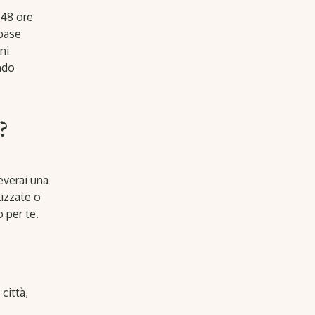
 48 ore
 base
ni
ndo
?
ceverai una
lizzate o
o per te.
città,