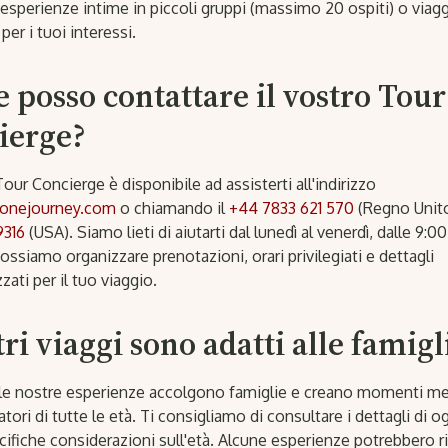
 esperienze intime in piccoli gruppi (massimo 20 ospiti) o viaggi
per i tuoi interessi.
 posso contattare il vostro Tour
ierge?
Tour Concierge è disponibile ad assisterti all'indirizzo
onejourney.com
o chiamando il
+44 7833 621 570
(Regno Unito
9316
(USA). Siamo lieti di aiutarti dal lunedì al venerdì, dalle 9:00
ossiamo organizzare prenotazioni, orari privilegiati e dettagli
zati per il tuo viaggio.
tri viaggi sono adatti alle famigl
le nostre esperienze accolgono famiglie e creano momenti me
atori di tutte le età. Ti consigliamo di consultare i dettagli di o
cifiche considerazioni sull'età. Alcune esperienze potrebbero r