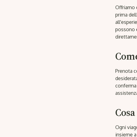
Offriamo c
prima dell
all'esperi
possono e
direttame
Come
Prenota c
desiderata
conferma i
assistenza
Cosa 
Ogni viagg
insieme a 