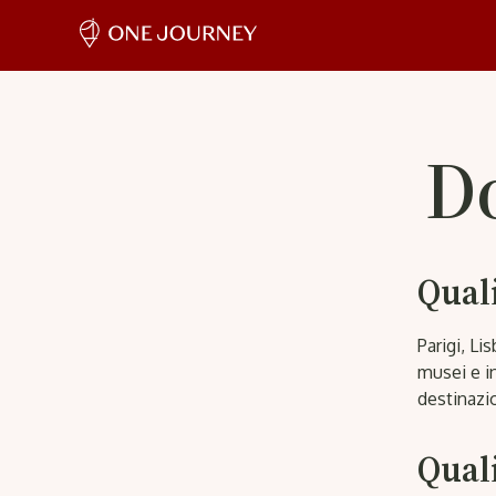
D
Qual
Parigi, Li
musei e in
destinazio
Quali