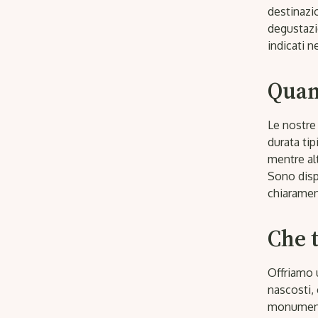
destinazio
degustazio
indicati n
Quant
Le nostre
durata tip
mentre alt
Sono dispo
chiarament
Che t
Offriamo u
nascosti, 
monumenti