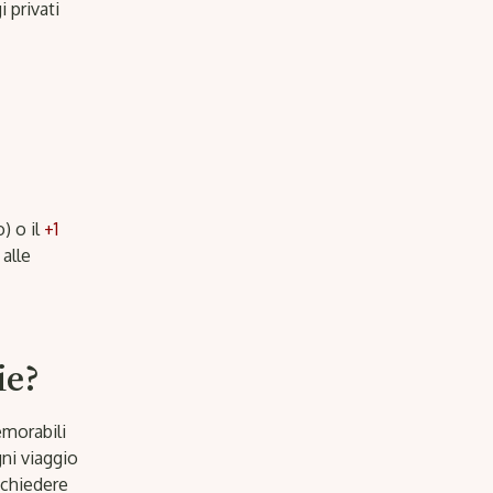
 privati
) o il
+1
 alle
ie?
morabili
gni viaggio
ichiedere