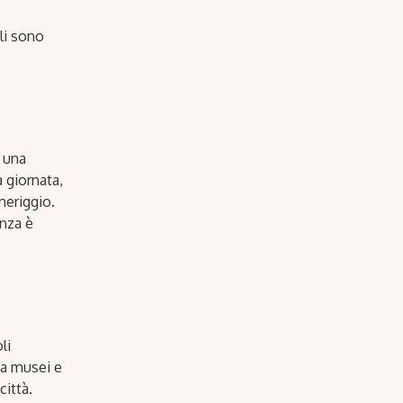
gli sono
n una
a giornata,
meriggio.
enza è
li
e a musei e
ittà.