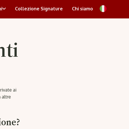
i
Collezione Signature
Chi siamo
ti
rivate ai
 altre
ione?