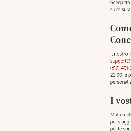
Scegli tra
su misura 
Come
Conc
Il nostro 
support@
(617) 401-
22:00, e p
personaliz
I vos
Molte del
per viaggi
per le spe