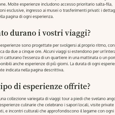
ne. Molte esperienze includono accesso prioritario salta-fila,
ni esclusive, ingresso ai musei o trasferimenti privati: i detta
ella pagina di ogni esperienza.
o durano i vostri viaggi?
 esperienze sono progettate per svolgersi al proprio ritmo, co
ica da due a cinque ore. Alcuni viaggi si estendono per un'inter
ri catturano l'essenza di un quartiere in una mattinata o un po
nibili anche esperienze di più giorni. La durata di ogni esperi
e indicata nella pagina descrittiva.
ipo di esperienze offrite?
na collezione variegata di viaggi: tour a piedi che svelano ango
esperienze culinarie che celebrano i sapori locali, visite privat
, e incontri culturali che approfondiscono il legame con ogni c