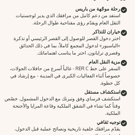
رحلة موجّهة من باريس
استفد من دعم كامل من مرافقك الذي يدير لوجستيات
النقل العام ويقدّم رؤى مفتاحية طوال الرحلة.
خياران للتذاكر
اختر دخول القصر للوصول إلى القصر الرئيسي أو تذكرة
«الباسبور» لدخول المجمع كاملاً، بما في ذلك الحدائق
وقصري ترايانون. اختر ما يناسب اهتماماتك.
مزية النقل العام
السفر على خط RER C - غالباً أسرع من حافلات الجولات،
خصوصاً أثناء الفعاليات الكبرى في المدينة - مع إرشاد في
كل خطوة.
استكشاف مستقل
استكشف فرساي وفق وتيرتك مع الدخول المشمول. خصّص
وقتاً كما تشاء في الشقق الملكية وقاعة المرايا والأجنحة
الملكية.
توجيه ثقافي
يقدّم مرافقك خلفية تاريخية ونصائح عملية قبل الدخول،