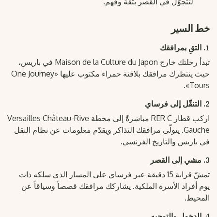
لتتجوّل في القصر بثقة وفهم.
خط السير
1. التقِ بمرافقك
تبدأ رحلتك خارج Maison de la Culture du Japon في باريس،
حيث ينتظرك مرافقك بلافتة حمراء مكتوب عليها «One Journey
Tours».
2. التنقّل إلى فرساي
اركب قطار RER C مباشرةً إلى محطة Versailles Château-Rive
Gauche. يتولّى مرافقك التذاكر ويقدّم معلومات عن نظام النقل
في باريس والتاريخ الفرنسي.
3. مشي إلى القصر
تمشّ قرابة 15 دقيقة عبر فرساي على المسار الذي سلكه ذات
يوم أفراد الأسرة الملكية. يشاركك مرافقك قصصاً وسياقاً عن
المحيط.
4. الدخول والتوجيه