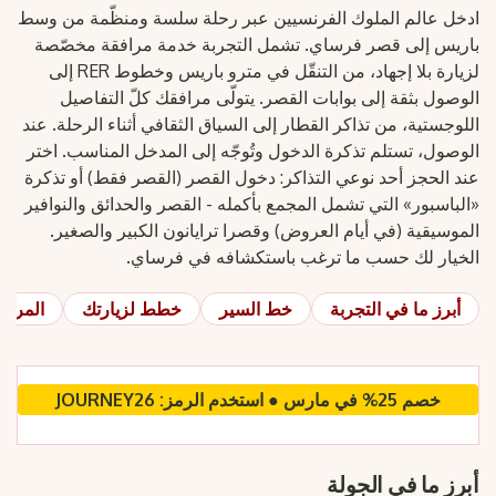
ادخل عالم الملوك الفرنسيين عبر رحلة سلسة ومنظّمة من وسط
باريس إلى قصر فرساي. تشمل التجربة خدمة مرافقة مخصّصة
لزيارة بلا إجهاد، من التنقّل في مترو باريس وخطوط RER إلى
الوصول بثقة إلى بوابات القصر. يتولّى مرافقك كلّ التفاصيل
اللوجستية، من تذاكر القطار إلى السياق الثقافي أثناء الرحلة. عند
الوصول، تستلم تذكرة الدخول وتُوجّه إلى المدخل المناسب. اختر
عند الحجز أحد نوعي التذاكر: دخول القصر (القصر فقط) أو تذكرة
«الباسبور» التي تشمل المجمع بأكمله - القصر والحدائق والنوافير
الموسيقية (في أيام العروض) وقصرا ترايانون الكبير والصغير.
الخيار لك حسب ما ترغب باستكشافه في فرساي.
أبرز ما في التجربة
خط السير
خطط لزيارتك
المراج
خصم 25% في مارس ● استخدم الرمز: JOURNEY26
أبرز ما في الجولة