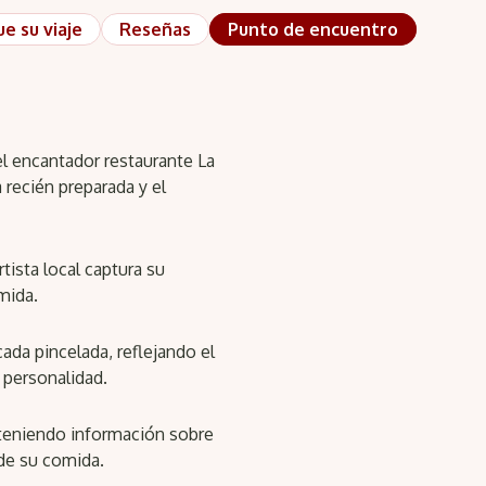
ue su viaje
Reseñas
Punto de encuentro
l encantador restaurante La
 recién preparada y el
tista local captura su
mida.
ada pincelada, reflejando el
u personalidad.
obteniendo información sobre
 de su comida.