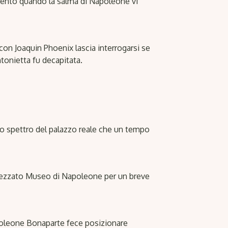
mento quando la salma di Napoleone vi
 con Joaquin Phoenix lascia interrogarsi se
onietta fu decapitata.
 lo spettro del palazzo reale che un tempo
attezzato Museo di Napoleone per un breve
apoleone Bonaparte fece posizionare