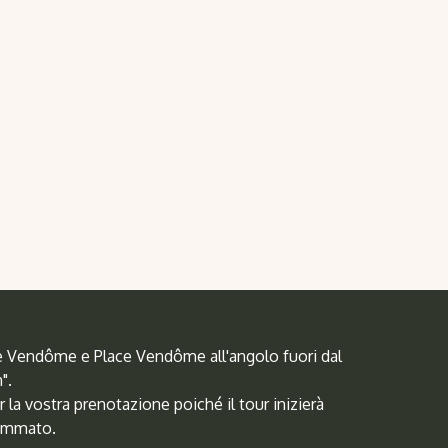
ace Vendôme e Place Vendôme all'angolo fuori dal
".
er la vostra prenotazione poiché il tour inizierà
rammato.