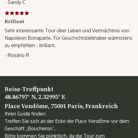
- Sandy C
Brillant
Sehr interessante Tour über Leben und Vermächtnis von
Napoleon Bonaparte. Für Geschichtsliebhaber wärmstens
zu empfehlen - brillant.
- Rosário R
Reise-Treffpunkt
48.86797° N, 2.32995° E
Place Vendôme, 75001 Paris, Frankreich
Ihren Guide finden:
Treffen Sie sich an der Ecke der Place Vendôme vor dem
Geschäft „Boucheron“.
Bitte kommen Sie pünktlich, da die Tour zum