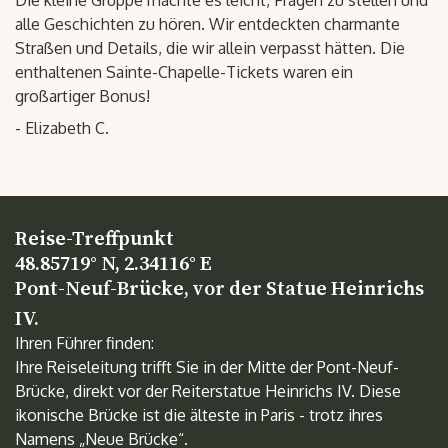
Die kleine Gruppe machte es leicht, Fragen zu stellen und
alle Geschichten zu hören. Wir entdeckten charmante
Straßen und Details, die wir allein verpasst hätten. Die
enthaltenen Sainte-Chapelle-Tickets waren ein
großartiger Bonus!
- Elizabeth C.
Reise-Treffpunkt
48.85719° N, 2.34116° E
Pont-Neuf-Brücke, vor der Statue Heinrichs
IV.
Ihren Führer finden:
Ihre Reiseleitung trifft Sie in der Mitte der Pont-Neuf-
Brücke, direkt vor der Reiterstatue Heinrichs IV. Diese
ikonische Brücke ist die älteste in Paris - trotz ihres
Namens „Neue Brücke“.