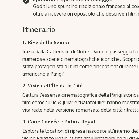
Goditi uno spuntino tradizionale francese al c
oltre a ricevere un opuscolo che descrive i film e
Itinerario
1. Rive della Senna
Inizia dalla Cattedrale di Notre-Dame e passeggia l
numerose scene cinematografiche iconiche. Scopri 
stata protagonista di film come "Inception" durante 
americano a Parigi".
2. Viste dell'Île de la Cité
Cattura l'essenza cinematografica della Parigi storica 
film come "Julie & Julia" e "Ratatouille" hanno mostrat
vita reale nella versione romanzata della città ritratt
3. Cour Carrée e Palais Royal
Esplora le location di ripresa nascoste all'interno de
vicino Palazzo Reale. Visita ambientazioni de "Il dia