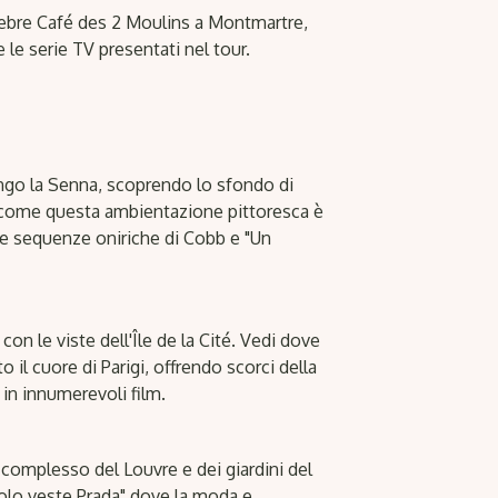
elebre Café des 2 Moulins a Montmartre,
 le serie TV presentati nel tour.
ungo la Senna, scoprendo lo sfondo di
come questa ambientazione pittoresca è
le sequenze oniriche di Cobb e "Un
con le viste dell'Île de la Cité. Vedi dove
o il cuore di Parigi, offrendo scorci della
a in innumerevoli film.
l complesso del Louvre e dei giardini del
volo veste Prada" dove la moda e