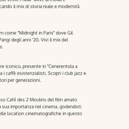
cando il mix di storia reale e modernità
ilm come "Midnight in Paris" dove Gil
igi degli anni '20. Vivi il mix del
e.
ere iconico, presente in "Cenerentola a
 caffè esistenzialisti. Scopri i club jazz e
ttori per generazioni.
oso Café des 2 Moulins del film amato
 la sua importanza nel cinema, godendoti
elle location cinematografiche in questo