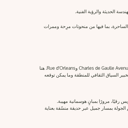
ندسة الحديثة والرؤية الفنية.
تمتع بدخول مشمول إلى Parc d'Acclimatation الساحرة، بما فيها من منحوتات مرِحة وممرات
التقِ مرشدك خارج مقهى Le Séquoia Café عند زاوية Charles de Gaulle Avenue وRue d'Orleans. هنا
بير السياق الثقافي للمنطقة وما يمكن توقعه
ثر أحياء باريس رقيًا، مرورًا بمبانٍ هوسمانية مهيبة.
لجولة بمسار جميل عبر حديقة منسّقة بعناية