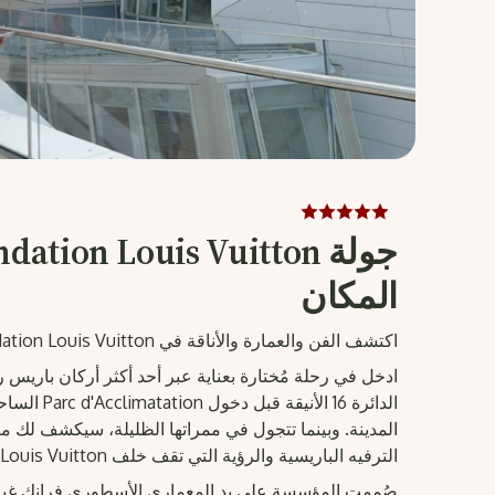
المكان
اكتشف الفن والعمارة والأناقة في Fondation Louis Vuitton
ادخل في رحلة مُختارة بعناية عبر أحد أكثر أركان باريس 
الدائرة 16 ا
المدينة. وبينما تتجول في ممراتها الظليلة، سيكشف لك م
الترفيه الباريسية والرؤية التي تقف خلف Fondation Louis Vuitton.
صُممت المؤسسة على يد المعماري الأسطوري فرانك غيري