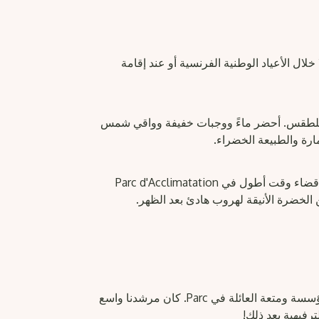
 خلال الأعياد الوطنية الفرنسية أو عند إقامة
 للطقس. أحضر ماءً ووجبات خفيفة وواقي شمس
ارة والطبيعة الخضراء.
بعد استكشاف المؤسسة بشكل ذاتي، نشجعك على قضاء وقت أطول في Parc d'Acclimatation
ن الخضرة الأنيقة لهروب هادئ بعد الظهر.
قدّمت هذه الجولة مزيجًا مثاليًا بين الفن المعاصر في المؤسسة ومتعة العائلة في Parc. كان مرشدنا واسع
رفيهية بعد ذلك!