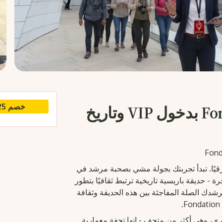
خصم 25% في مارس ● استخدم الرمز: JOURNEY26
جولة Fondation Louis Vuitton بدخول VIP وتاريخ
رقيًا. تبدأ تجربتك بجولة مشي بصحبة مرشد في
لأنيقة قبل دخول Parc d'Acclimatation الساحرة - حديقة باريسية تاريخية ترتبط ثقافيًا بتطور
رشدك الصلة المفاجئة بين هذه الحديقة وثقافة
، وهي أكثر من متحف - إنها تحفة معمارية