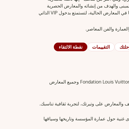
مبنى والهدف من إنشائه والمعارض الحصرية
المعروضة في الداخل. وسيعرّفك مرشدك مسبقًا بأبرز ما في المعارض الحالية، لتستمتع بدخول VIP الذاتي
لعمارة والفن المعاصر.
لتك
التقييمات
نقطة الالتقاء
تجاوز الطوابير مع دخول مضمون بموعد محدد إلى Fondation Louis Vuitton وجميع المعارض
والمعارض على وتيرتك، لتجربة ثقافية تناسبك.
 غنية حول عمارة المؤسسة وتاريخها وسياقها