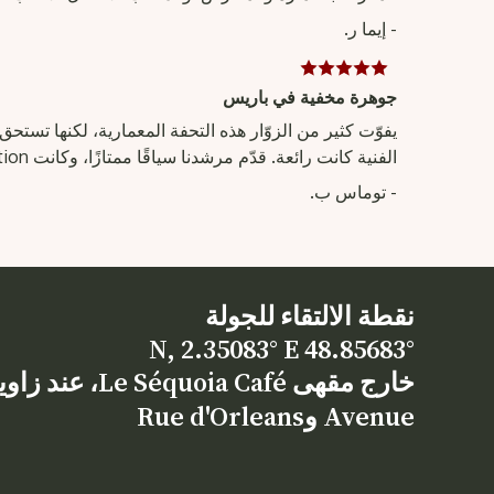
- إيما ر.
جوهرة مخفية في باريس
يفوّت كثير من الزوّار هذه التحفة المعمارية، لكنها تستحق
الفنية كانت رائعة. قدّم مرشدنا سياقًا ممتازًا، وكانت Parc d'Acclimatation إضافة ممتعة للتجربة.
- توماس ب.
نقطة الالتقاء للجولة
48.85683° N, 2.35083° E
Avenue وRue d'Orleans