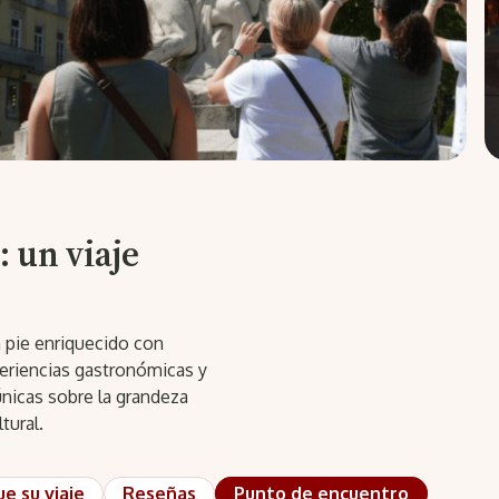
 un viaje
a pie enriquecido con
xperiencias gastronómicas y
únicas sobre la grandeza
tural.
ue su viaje
Reseñas
Punto de encuentro